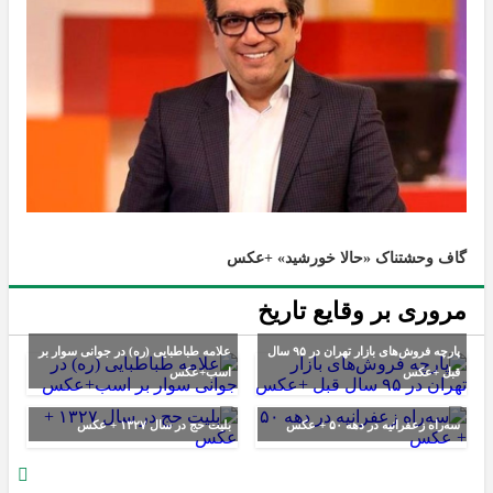
گاف وحشتناک «حالا خورشید» +عکس
مروری بر وقایع تاریخ
پارچه فروش‌های بازار تهران در ۹۵ سال
علامه طباطبایی (ره) در جوانی سوار بر
قبل +عکس
اسب+عکس
سه‌راه زعفرانیه در دهه ۵۰ + عکس
بلیت حج در سال ۱۳۲۷ + عکس