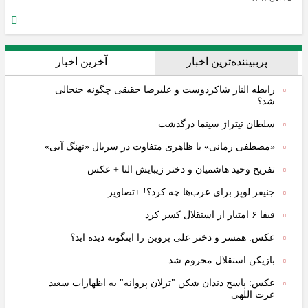
پرببیننده‌ترین اخبار
آخرین اخبار
رابطه الناز شاکردوست و علیرضا حقیقی چگونه جنجالی
شد؟
سلطان تیتراژ سینما درگذشت
«مصطفی زمانی» با ظاهری متفاوت در سریال «نهنگ آبی»
تفریح وحید هاشمیان و دختر زیبایش النا + عکس
جنیفر لوپز برای عرب‌ها چه کرد؟! +تصاویر
فیفا ۶ امتیاز از استقلال کسر کرد
عکس: همسر و دختر علی پروین را اینگونه دیده اید؟
بازیکن استقلال محروم شد
عکس: پاسخ دندان شکن "ترلان پروانه" به اظهارات سعید
عزت اللهی