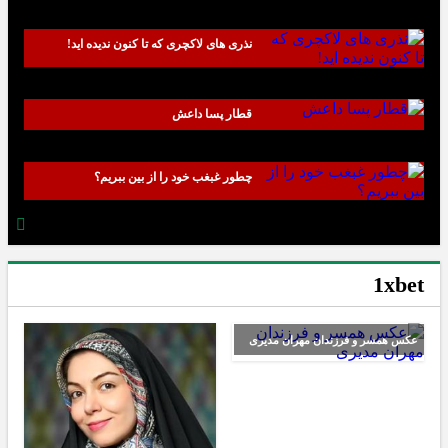
نذری های لاکچری که تا کنون ندیده اید!
قطار پسا داعش
چطور غبغب خود را از بین ببریم؟
1xbet
عکس همسر و فرزندان مهران مدیری